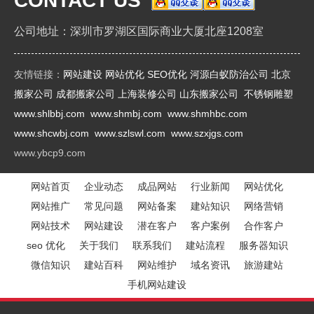
CONTACT US
公司地址：深圳市罗湖区国际商业大厦北座1208室
友情链接：
网站建设
网站优化
SEO优化
河源白蚁防治公司
北京
搬家公司
成都搬家公司
上海装修公司
山东搬家公司
不锈钢雕塑
www.shlbbj.com
www.shmbj.com
www.shmhbc.com
www.shcwbj.com
www.szlswl.com
www.szxjgs.com
www.ybcp9.com
网站首页
企业动态
成品网站
行业新闻
网站优化
网站推广
常见问题
网站备案
建站知识
网络营销
网站技术
网站建设
潜在客户
客户案例
合作客户
seo 优化
关于我们
联系我们
建站流程
服务器知识
微信知识
建站百科
网站维护
域名资讯
旅游建站
手机网站建设