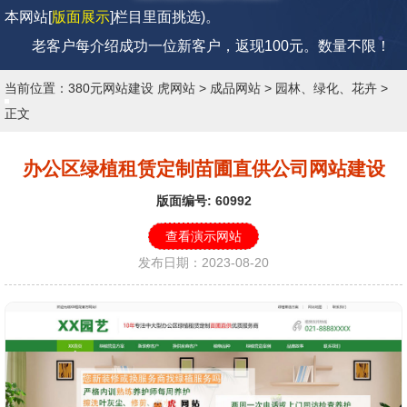
本网站[
版面展示
]栏目里面挑选)。
老客户每介绍成功一位新客户，返现100元。
数量不限！
当前位置：
380元网站建设 虎网站
>
成品网站
>
园林、绿化、花卉
>
正文
办公区绿植租赁定制苗圃直供公司网站建设
版面编号: 60992
查看演示网站
发布日期：2023-08-20