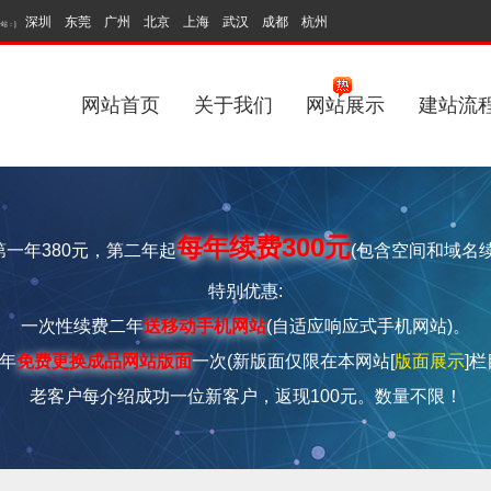
深圳
东莞
广州
北京
上海
武汉
成都
杭州
分站：]
京
天津
无锡
西安
苏州
中山
网站首页
关于我们
网站展示
建站流
每年续费300元
一年380元，第二年起
(包含空间和域名
特别优惠:
一次性续费二年
送移动手机网站
(自适应响应式手机网站)。
年
免费更换成品网站版面
一次
(新版面仅限在本网站[
版面展示
]
老客户每介绍成功一位新客户，返现100元。
数量不限！