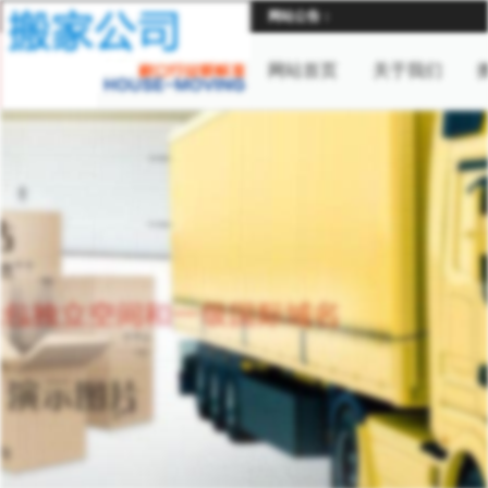
网站公告：
网站首页
关于我们