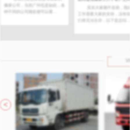
搬家公司，当然广州也是如此，各
其实大家都不容易，我
种不同的公司随处都可以看…
工作需要大家的支持，没有
们将无法生存，以下是总结
V
<