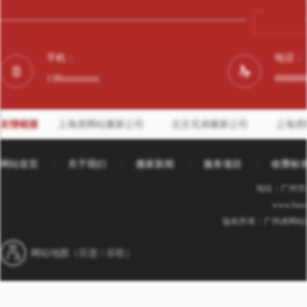
手机：
电话：
138xxxxxxxx
888888
友情链接
上海虎网站搬家公司
北京兄弟搬家公司
上海虎
网站首页
|
关于我们
|
搬家新闻
|
服务项目
|
收费标
地址：广州市各
www.huwz.
版权所有：广州虎网
网站地图（
百度
/
谷歌
）