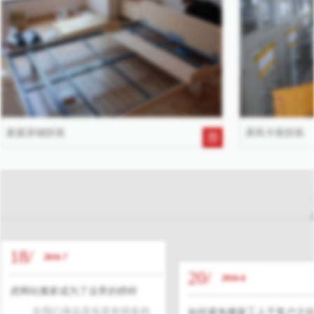
家庭床铺拆装
屏风卡座拆装
荐
18/
2016-7
20/
2016-6
虎网站搬家成为了业界的榜样
在我们身边其实是有很多的
如何避免搬家工人于客户之