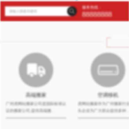
服务热线：
88888888
高端搬家
空调移机
广州虎网站搬家公司是国际标准认
虎网站搬家作为广州搬家行
证的搬家公司,提供高端搬…
头企业为广大群众提供多种