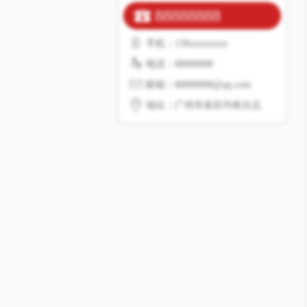
88888888
手机：138xxxxxxxx
电话：88888888
邮箱：88888888@qq.com
地址：广州市各区均有分点