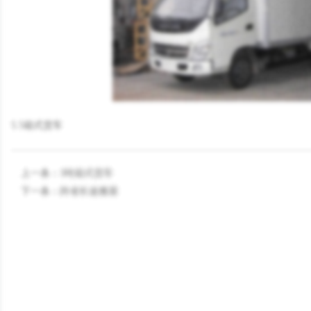
5.5箱式货车
上一条：
3吨箱式货车
下一条：
跨省长途搬屋