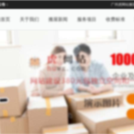
公告：
广州虎网站搬屋公司主
站首页
关于我们
搬屋新闻
服务项目
收费标准