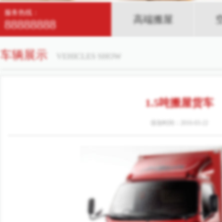
服务热线：
高端搬屋
88888888
车辆展示
VEHICLES SHOW
1.5吨搬屋货车
添加时间：2016-03-22