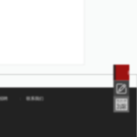
888
招聘
|
联系我们