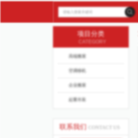
项目分类
CATEGORY
高端搬屋
空调移机
企业搬屋
起重吊装
联系我们
CONTACT US